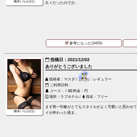
橋本いちか(21)
久々だったので少...
参考になった(3405)
投稿日：2021/12/02
ありがとうございました
投稿者：マスダ /
：レギュラー
ご利用日時：
コース： /
料金：円
場所：ラブホテル /
指名：フリー
まず第一印象がとてもスタイルがよく可愛いと思わせて
橋本いちか(21)
イが終わった後ま...