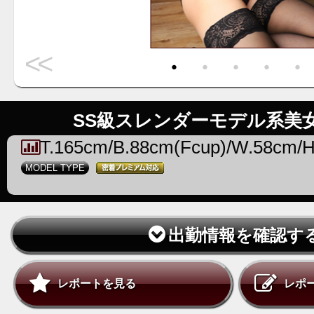
<<
・
・
・
・
・
SS級スレンダーモデル系美
T.165cm/B.88cm(Fcup)/W.58cm/
MODEL TYPE
出勤情報を確認す
レポートを見る
レポ