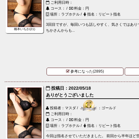
ご利用日時：
コース： /
料金：円
場所：ラブホテル /
指名：リピート指名
3回目ですが、毎回いつも話しやすく、気さくではあり
橋本いちか(21)
ちかさんからも...
参考になった(2895)
投稿日：2022/05/18
ありがとうございました
投稿者：マスダ /
：ゴールド
ご利用日時：
コース： /
料金：円
場所：ラブホテル /
指名：リピート指名
今回は指名させていただきました。 前回から半年ほど