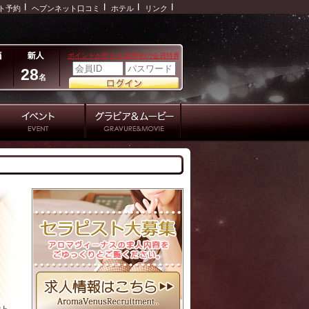
ト予約
ヘブンネット口コミ
ホテル
リンク
28
名
★★★温かなセラピストの肌の温もり。癒しの極み