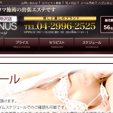
US
お問い合わせ
セラピスト募集
写メ日記
メール予約
ヘブンネッ
56
名