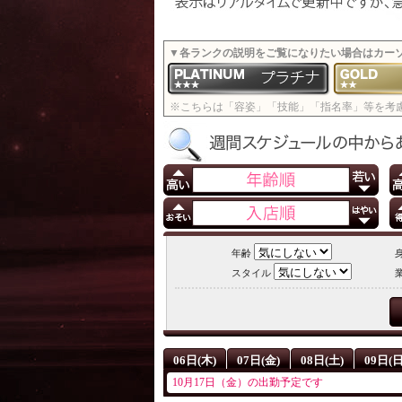
▼各ランクの説明をご覧になりたい場合はカー
※こちらは「容姿」「技能」「指名率」等を考
年齢
スタイル
06日(木)
07日(金)
08日(土)
09日(日
10月17日（金）の出勤予定です