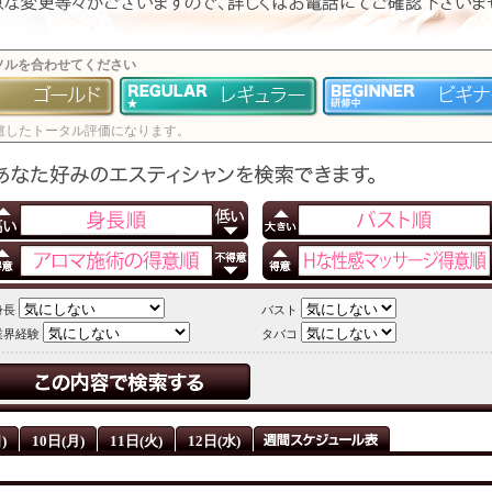
ソルを合わせてください
慮したトータル評価になります。
身長
バスト
業界経験
タバコ
)
10日(月)
11日(火)
12日(水)