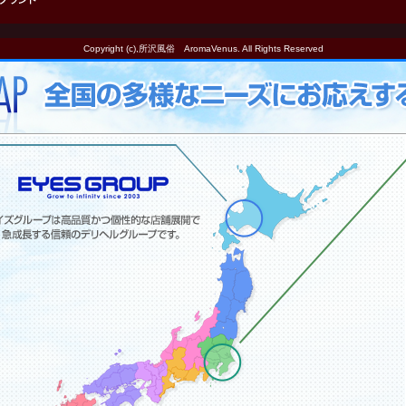
Copyright (c),所沢風俗 AromaVenus. All Rights Reserved