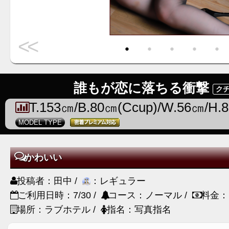
<<
・
・
・
・
・
誰もが恋に落ちる衝撃
クチ
T.153㎝/B.80㎝(Ccup)/W.56㎝/H.
MODEL TYPE
かわいい
投稿者：田中 /
：レギュラー
ご利用日時：7/30 /
コース：ノーマル /
料金：
場所：ラブホテル /
指名：写真指名