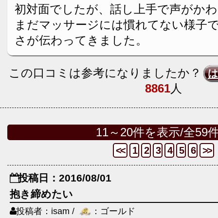
初対面でしたが、話し上手で声がか
まだマッサージには慣れてない様子
さが伝わってきました。
この口コミは参考になりましたか？
8861
人
11～20件を表示/全59
<<
1
2
3
4
5
6
>>
投稿日：2016/08/01
抱き締めたい
投稿者：isam /
：ゴールド