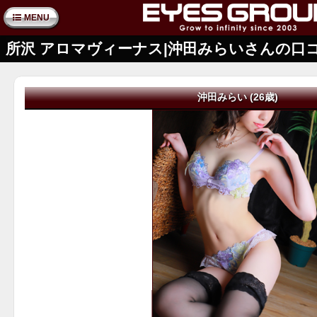
MENU
所沢 アロマヴィーナス|沖田みらいさんの口
沖田みらい (26歳)