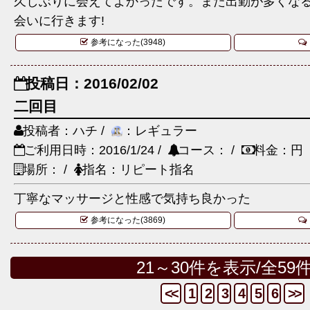
久しぶりに会えてよかったです。また出勤が多くな
会いに行きます!
参考になった(3948)
投稿日：2016/02/02
二回目
投稿者：ハチ /
：レギュラー
ご利用日時：2016/1/24 /
コース： /
料金：円
場所： /
指名：リピート指名
丁寧なマッサージと性感で気持ち良かった
参考になった(3869)
21～30件を表示/全59
<<
1
2
3
4
5
6
>>