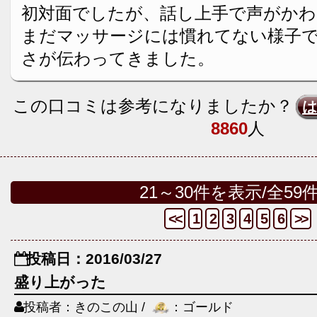
初対面でしたが、話し上手で声がか
まだマッサージには慣れてない様子
さが伝わってきました。
この口コミは参考になりましたか？
8860
人
21～30件を表示/全59
<<
1
2
3
4
5
6
>>
投稿日：2016/03/27
盛り上がった
投稿者：きのこの山 /
：ゴールド