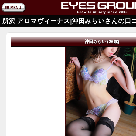
MENU
所沢 アロマヴィーナス|沖田みらいさんの口
沖田みらい (26歳)