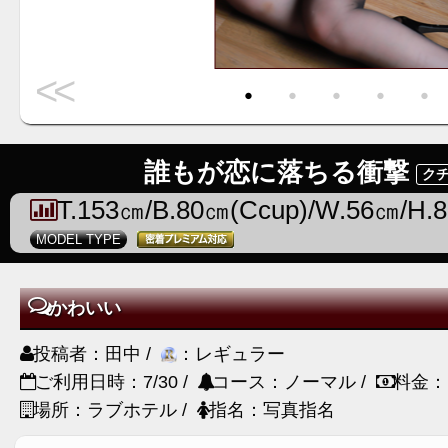
<<
・
・
・
・
・
誰もが恋に落ちる衝撃
クチ
T.153㎝/B.80㎝(Ccup)/W.56㎝/H.
MODEL TYPE
かわいい
投稿者：田中 /
：レギュラー
ご利用日時：7/30 /
コース：ノーマル /
料金：
場所：ラブホテル /
指名：写真指名