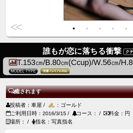
<<
・
・
・
・
・
誰もが恋に落ちる衝撃
クチ
T.153㎝/B.80㎝(Ccup)/W.56㎝/H.
MODEL TYPE
癒されます
投稿者：車屋 /
：ゴールド
ご利用日時：2016/3/15 /
コース： /
料金：円
場所： /
指名：写真指名