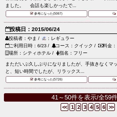
ました。 会話も楽しかったで...
参考になった(5067)
投稿日：2015/06/24
投稿者：やま /
：レギュラー
ご利用日時：6/23 /
コース：クイック /
料金：
場所：シティホテル /
指名：フリー
まただいぶ久しぶりになりましたが、手抜きなくマ
と、短い時間でしたが、リラックス...
参考になった(5726)
41～50件を表示/全59
<<
1
2
3
4
5
6
>>