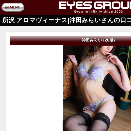
MENU
所沢 アロマヴィーナス|沖田みらいさんの口
沖田みらい (26歳)