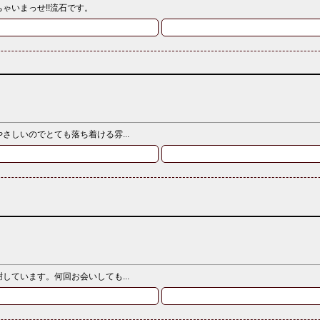
ゃいまっせ!!流石です。
しいのでとても落ち着ける雰...
ています。何回お会いしても...