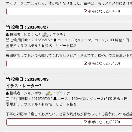
マッサージはすばらしく、体が軽くなりました。後半は、もうメロメロにされち
参考になった(3460)
投稿日：2016/06/27
投稿者：ヒロくん /
：プラチナ
ご利用日時：2016/06/16 /
コース：80分(ノーマルコース) /
料金：円
場所：ラブホテル /
指名：リピート指名
毎回指名してもいつも癒してくれるセラピストさんです。穏やかで言葉遣いもやさ
参考になった(3430)
投稿日：2016/05/09
イラストレーター?
投稿者：シキンボウ /
：プラチナ
ご利用日時：2016/05/05 /
コース：150分(ロングコース) /
料金：円
場所：ラブホテル /
指名：リピート指名
丁寧な対応や「癒してあげたい」と言う気持ちが伝わってくる姿勢にいつも感謝し
参考になった(3370)