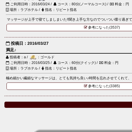
ご利用日時：2016/03/24 /
コース：80分(ノーマルコース) /
料金：円
場所：ラブホテル /
指名：リピート指名
マッサージが上手で寝てしましまいた!!聞き上手な方なのでついつい喋り過ぎてし
参考になった(3537)
投稿日：2016/03/27
満足♪
投稿者：a /
：ゴールド
ご利用日時：2016/03/25 /
コース：60分(クイック) /
料金：円
場所：ラブホテル /
指名：リピート指名
極め細かい繊細なマッサージは、とても気持ち良い♪時間を忘れさせてくれて、リ
参考になった(3385)