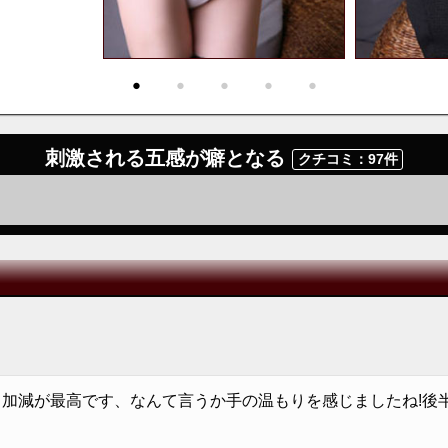
・
・
・
・
・
刺激される五感が癖となる
クチコミ：97件
加減が最高です、なんて言うか手の温もりを感じましたね!後半の