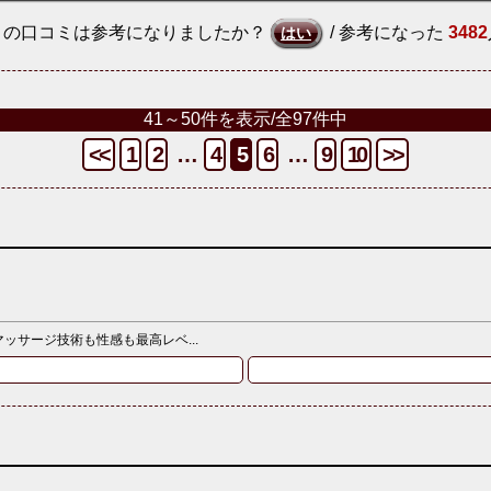
この口コミは参考になりましたか？
/ 参考になった
3482
はい
41～50件を表示/全97件中
<<
1
2
…
4
5
6
…
9
10
>>
サージ技術も性感も最高レベ...