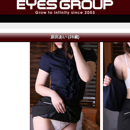
原田あい (28歳)