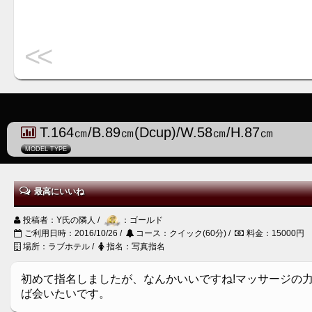
<<
T.164㎝/B.89㎝(Dcup)/W.58㎝/H.87㎝
MODEL TYPE
最高にいいね
投稿者：Y氏の隣人 /
：ゴールド
ご利用日時：2016/10/26 /
コース：クイック(60分) /
料金：15000円
場所：ラブホテル /
指名：写真指名
初めて指名しましたが、なんかいいですね!マッサージの力
ば会いたいです。