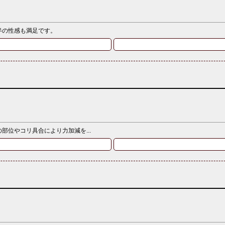
半の性感も満足です。
位やコリ具合により力加減を...