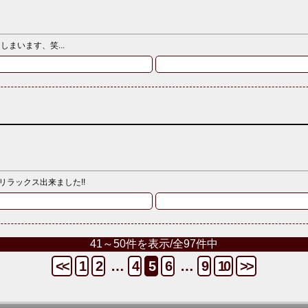
まいます、笑...
ラックス出来ました!!
41～50件を表示/全97件中
<<
1
2
…
4
5
6
…
9
10
>>