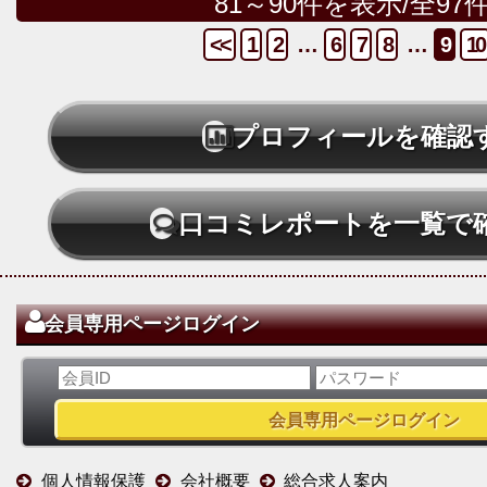
81～90件を表示/全97
<<
1
2
…
6
7
8
…
9
10
プロフィールを確認
口コミレポートを一覧で
会員専用ページログイン
個人情報保護
会社概要
総合求人案内