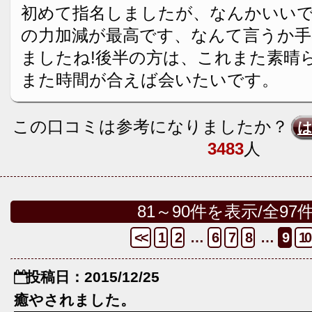
初めて指名しましたが、なんかいいで
の力加減が最高です、なんて言うか手
ましたね!後半の方は、これまた素晴らしい
また時間が合えば会いたいです。
この口コミは参考になりましたか？
3483
人
81～90件を表示/全97
<<
1
2
…
6
7
8
…
9
10
投稿日：2015/12/25
癒やされました。