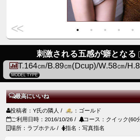
<<
・
・
・
・
・
刺激される五感が癖となる
T.164㎝/B.89㎝(Dcup)/W.58㎝/H.
MODEL TYPE
最高にいいね
投稿者：Y氏の隣人 /
：ゴールド
ご利用日時：2016/10/26 /
コース：クイック(60分
場所：ラブホテル /
指名：写真指名