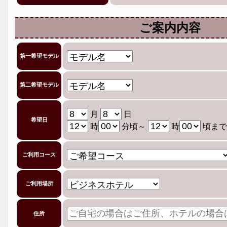
ご案内内容
第一希望モデル
第二希望モデル
月
日
希望日
時
分頃～
時
頃まで
ご利用コース
ご利用場所
住所