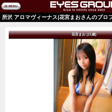
MENU
所沢 アロマヴィーナス|花宮まおさんのプロ
花宮まお (21歳)