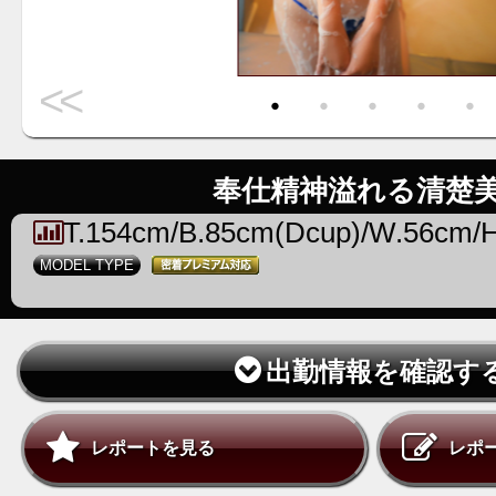
<<
・
・
・
・
・
奉仕精神溢れる清楚
T.154cm/B.85cm(Dcup)/W.56cm/
MODEL TYPE
出勤情報を確認す
レポートを見る
レポ