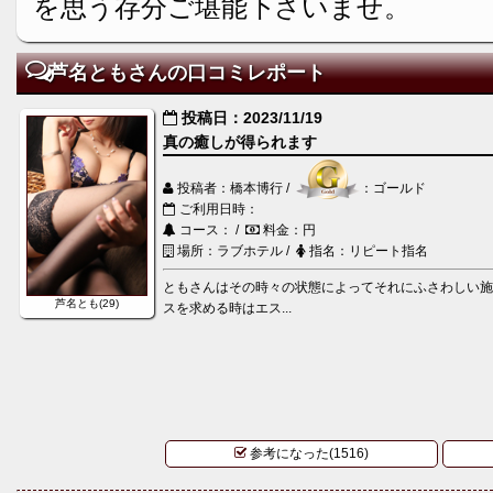
を思う存分ご堪能下さいませ。
芦名ともさんの口コミレポート
投稿日：2023/11/19
真の癒しが得られます
投稿者：橋本博行 /
：ゴールド
ご利用日時：
コース： /
料金：円
場所：ラブホテル /
指名：リピート指名
ともさんはその時々の状態によってそれにふさわしい
芦名とも(29)
スを求める時はエス...
参考になった(1516)