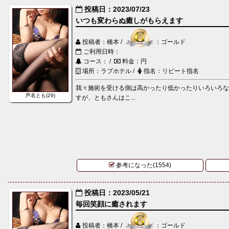
投稿日：2023/07/23
いつも変わらぬ癒しがもらえます
投稿者：橋本 /
：ゴールド
ご利用日時：
コース： /
料金：円
場所：ラブホテル /
指名：リピート指名
我々施術を受ける側は高かったり低かったりいろいろ
芦名とも(29)
すが、ともさんはこ...
参考になった(1554)
投稿日：2023/05/21
毎回笑顔に癒されます
投稿者：橋本 /
：ゴールド