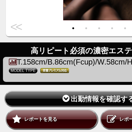
<<
・
・
・
・
・
高リピート必須の濃密エス
T.158cm/B.86cm(Fcup)/W.58cm/
MODEL TYPE
出勤情報を確認す
レポートを見る
レポ