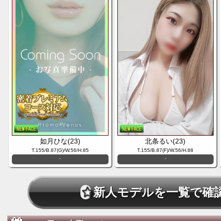
※交通費、指名料別
最大9000円お値
☆
ゴールドラン
3000円割引、
TEL
04-2996-2
本日の特選セラピス
ポイント200
ゴールドラ
如月ひな(23)
北条るい(23)
レギュラーラ
ゴールドランクのセラピ
T.155/B.87(G)/W.56/H.85
T.155/B.87(F)/W.56/H.88
-
-
合
様
26000円 → 22000
新人モデルを一覧で確
OP無
割引)