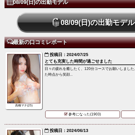
08/09(日)の出勤モデル
更にアイズポイント
密着コースすべての
使用可能
応可能でござ
08/09(日)の出勤モデ
↓
更に!!ご成約時にア
26000円→20000円
最新の口コミレポート
お持ちでないお客
引)
投稿日：2024/07/25
トプレゼント
とても充実した時間が過ごせました
日頃の感謝を込めて
日々の疲れを癒したく、120分コースでお願いしまし
最大9000円お値
た時点から笑顔...
ベント開催いた
☆
期間は特に設けて
お早目のご予約お待
高橋マナ(25)
す☆
参考になった(1903)
※指名料別途
※交通費別途
投稿日：2024/06/13
?