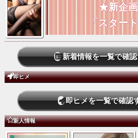
★新企画
レギュラーラ
会員ランク
「スター
レギュラーランクのセラ
場合
たし
各セラピスト
1番枠
26000円 → 19000
新着情報を一覧で確認
「密着コース」のご総
?
大幅値引き
させて頂きま
割引)
?
更にアイズポイント
★90分 26,000円 → 
即ヒメ
★120分 34,000円 →
プラチナラン
使用可能
★150分 41,000円 →
即ヒメを一覧で確認
↓
★180分 50,000円 →
【密着コ
26000円→ 17000
※事前予約、OK
5000円割引、
新人情報
割引)
※受付時に『ヘブンのスタ
とお伝えください
ポイント300