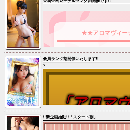
☆新企画☆モデルランク割開催です!!
★★アロマヴィー
『★★ランク割
会員ランク割開催いたします!!
?
-新価格ラ
「アロマ
ご案内
!!新企画始動!!「スタート割」
ス