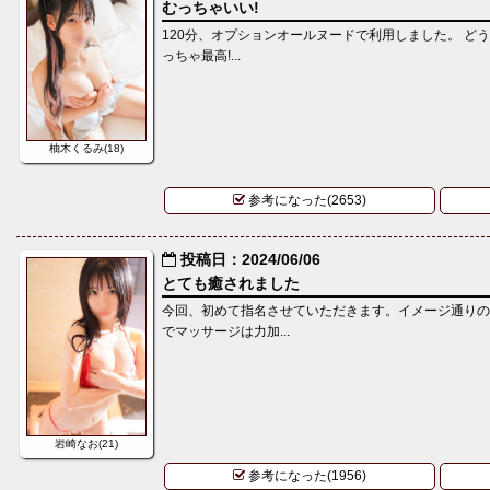
むっちゃいい!
TEL:04-2996-2
120分、オプションオールヌードで利用しました。 ど
っちゃ最高!...
本日の出勤
?
04-2996-252
各モデルのプロフィ
柚木くるみ(18)
?
表示されてい
参考になった(2653)
?
そちらを参照して頂
投稿日：2024/06/06
申し付けくだ
とても癒されました
今回、初めて指名させていただきます。イメージ通り
でマッサージは力加...
★★本日の出勤はコ
岩崎なお(21)
参考になった(1956)