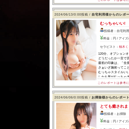
2024/06/13/0:00投稿 /
自宅利用様からのレポ
むっちゃいい!
投稿者：自宅利用
料金：円 / アイ
セラピスト：
柚木く
120分、オプション
どうだったか一言で言
最初の印象は、「全
さぁいざ施術ってこと
むっちゃスタイルいい
しかも形がむっちゃき
前半のマッサージは
このレポートは参考
うん、好印象! 後半
て、
控えめに言って最高じ
2024/06/06/0:00投稿 /
お掃除様からのレポー
テク含め、大満足でし
とても癒されま
投稿者：お掃除 
料金：円 / アイ