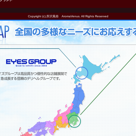
Copyright (c),所沢風俗 AromaVenus. All Rights Reserved