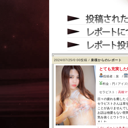
2024/07/25/0:00投稿 /
泉様からのレポート
とても充実した
投稿者：泉 /
料金：円 / アイ
セラピスト：
高橋マ
日々の疲れを癒したく
セラピストさんは扉
ことがありませんで
お話は他愛もない世
気を抜くとウトウト
ました。
最初から最後まで十
このレポートは参考