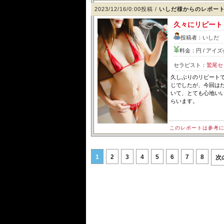
2023/12/16/0:00投稿 /
いしだ様からのレポー
久々にリピート
投稿者：いしだ 
料金：円 / アイ
セラピスト：
鷲尾セ
久しぶりのリピート
じでしたが、今回は
いて、とても心地い
らいます。
このレポートは参考
1
2
3
4
5
6
7
8
次