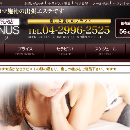
US
お問い合わせ
セラピスト募集
写メ日記
メール予約
ヘブンネッ
56
名
トの肌の温もり。癒しの極みをご堪能下さい。★★★