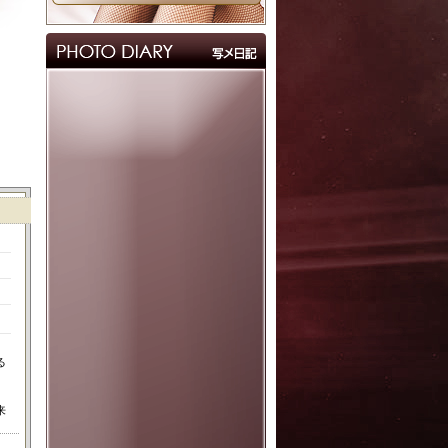
る
。
来