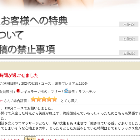
時間が過ごせました
ご利用日時/：2024/07/25 / コース：密着プレミアム120分
ズ会員種別：
レギュラー / 指名：フリー /
場所：ラブホテル
ナ
さん / 総合評価：
とても満足
、120分コースでお願いしました。
を開けて入室した時点から笑顔が絶えず、終始微笑んでいらっしゃったためこちらも緊張す
した。
間話を交えつつマッサージとなり、高い技術もあり速攻で「癒されている感」がありました
してしまいそうな心地よさの中、まったりとしたお話をしていた時間はとてもリラックス出
二分に満足でき、とても充実した時間を過ごさせていただきました。
になりましたか？
参考になった1900人