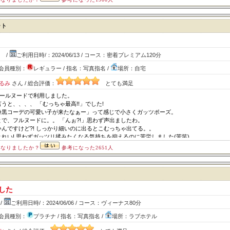
ート
 /
ご利用日時/：2024/06/13 / コース：密着プレミアム120分
ズ会員種別：
レギュラー / 指名：写真指名 /
場所：自宅
るみ
さん / 総合評価：
とても満足
オールヌードで利用しました。
うと、、、、 「むっちゃ最高!!」でした!
身黒コーデの可愛い子が来たなぁー」って感じで小さくガッツポーズ。
で、フルヌードに。。 「んぉ?!」思わず声出ましたわ。
んですけど?! しっかり細いのに出るとこむっちゃ出てる。。
れい! 思わずガッツリ揉みたくなる気持ちを抑えるのに苦労しました(苦笑)
未経験って事でしたが、一生懸命、丁寧に施術してくれました。
になりましたか？
参考になった2651人
は、、、想像にお任せしますが、むっちゃ可愛いスタイル抜群の子がやらしく施術してくれ
ゃね?
ト
た 絶対リピートしようと思います!!
した
/
ご利用日時/：2024/06/06 / コース：ヴィーナス80分
ズ会員種別：
プラチナ / 指名：写真指名 /
場所：ラブホテル