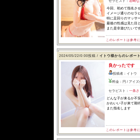
セラピスト：
岩崎な
今回、初めて指名さ
イメージ通りのセラ
特に足回りのマッサ
最後の性感は見た目
また是非遊びたいで
このレポートは参考
2024/05/22/0:00投稿 /
イトウ様からのレポー
良かったです
投稿者：イトウ 
料金：円 / アイ
セラピスト：
一条さ
どんな子が来るか不
かわいい子が来て期
また指名します
このレポートは参考