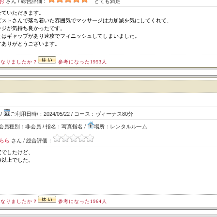
お
さん / 総合評価：
とても満足
せていただきます。
ピストさんで落ち着いた雰囲気でマッサージは力加減を気にしてくれて、
ージが気持ち良かったです。
とはギャップがあり速攻でフィニッシュしてしまいました。
すありがとうございます。
になりましたか？
参考になった1953人
ト
/
ご利用日時/：2024/05/22 / コース：ヴィーナス80分
ズ会員種別：非会員 / 指名：写真指名 /
場所：レンタルルーム
らら
さん / 総合評価：
安でしたけど、
待以上でした。
になりましたか？
参考になった1964人