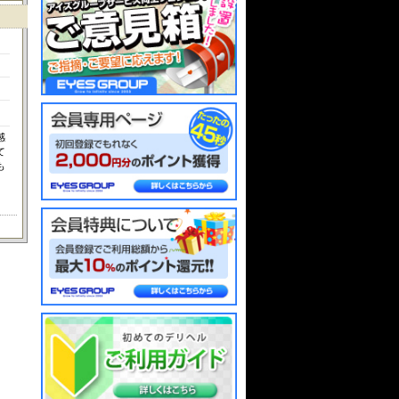
感
て
も