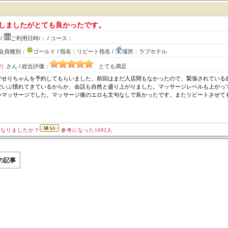
ト
しましたがとても良かったです。
/
ご利用日時/： / コース：
ズ会員種別：
ゴールド / 指名：リピート指名 /
場所：ラブホテル
リ
さん / 総合評価：
とても満足
でせりちゃんを予約してもらいました。前回はまだ入店間もなかったので、緊張されている
だいぶ慣れてきているからか、会話も自然と盛り上がりました。マッサージレベルも上がっ
いマッサージでした。マッサージ後のエロも文句なしで良かったです。またリピートさせて
になりましたか？
参考になった1692人
の記事