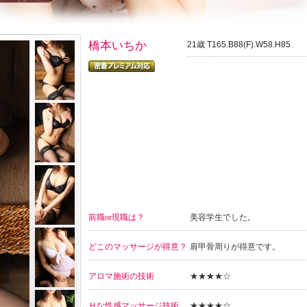
橋本いちか
21歳 T165.B88(F).W58.H85
前職or現職は？
美容学生でした。
どこのマッサージが得意？
肩甲骨周りが得意です。
アロマ施術の技術
★★★★☆
Ｈな性感マッサージ技術
★★★★☆