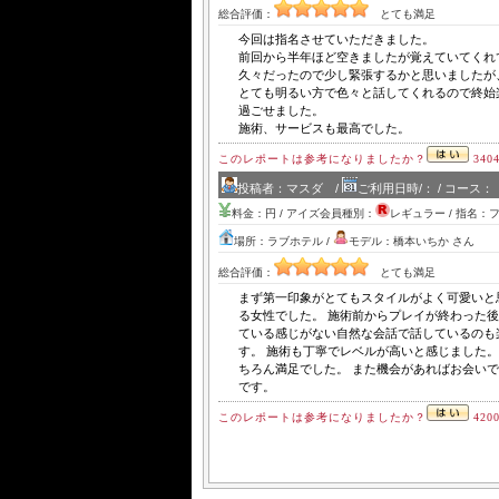
総合評価：
とても満足
今回は指名させていただきました。
前回から半年ほど空きましたが覚えていてくれ
久々だったので少し緊張するかと思いましたが
とても明るい方で色々と話してくれるので終始
過ごせました。
施術、サービスも最高でした。
このレポートは参考になりましたか？
340
投稿者：マスダ /
ご利用日時/： / コース：
料金：円 / アイズ会員種別：
レギュラー / 指名：
場所：ラブホテル /
モデル：橋本いちか さん
総合評価：
とても満足
まず第一印象がとてもスタイルがよく可愛いと
る女性でした。 施術前からプレイが終わった
ている感じがない自然な会話で話しているのも
す。 施術も丁寧でレベルが高いと感じました。
ちろん満足でした。 また機会があればお会い
です。
このレポートは参考になりましたか？
420