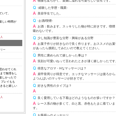
物腰も柔らかく、愛嬌に溢れる可愛らしい女性です。
-経験した学歴・職業-
ていて、
美容学生でした。
、
-お酒/喫煙-
楽しい時間が
お酒：飲みます。スッキリした物が特に好きです。喫煙
吸わないです。
4
人
少し知識が豊富な分野・興味がある分野
お菓子作りが好きなので良く作ります。おススメのお菓
があったら挑戦してみたいので教えてください。
フリー
男性に褒められて嬉しかった事は？
笑顔が可愛いねって言われたときが凄く嬉しかったです
得意なアロマ・Hなマッサージは？
思わせてくれ
後まで無理をし
肩甲骨周りが得意です。エッチなマッサージは後ろから
楽しかったで
よつんばいのマッサージが好きです。
 プレイもも
好きな男性のタイプは？
できると嬉しい
0
人
良く愛用している下着はどのようなものが多いですか？
レース系の物が多くて、白と黒、赤色もたまに着ていま
す。
お客様へのメッセージ