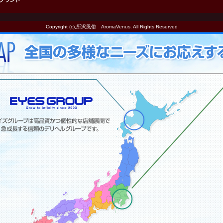
Copyright (c),所沢風俗 AromaVenus. All Rights Reserved