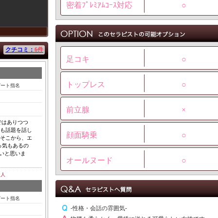
密着ﾌﾟﾚﾐｱﾑｺｰｽ対応
○
クチコミ：
6件
足コキ
○
トップレス
○
ピート指名
前立腺
×
ではありつつ
らも話題を話し
顔面騎乗
○
 そこから、エ
っ気もあるの
いと思いま
オールヌード
○
5
人
ピート指名
-性格・会話の雰囲気-