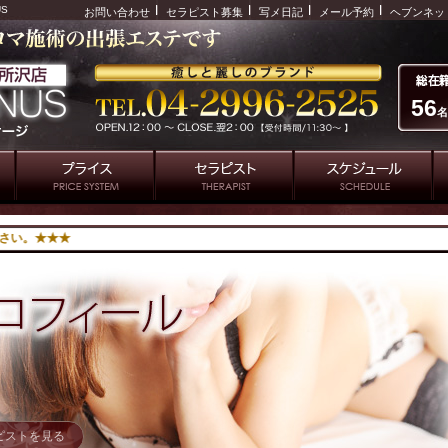
US
お問い合わせ
セラピスト募集
写メ日記
メール予約
ヘブンネッ
56
名
ピストを見る