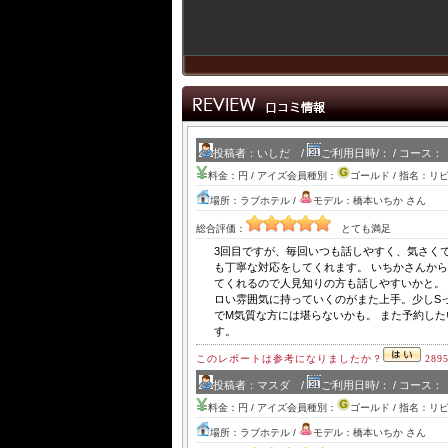
投稿者：いしだ /
ご利用日時/： / コース：
料金：円 / アイズ会員種別：
ゴールド / 指名：リ
場所：ラブホテル /
モデル：橋本いちか さん
総合評価：
とても満足
3回目ですが、毎回いつも話しやすく、気さく
も丁寧な対応をしてくれます。 いちかさんか
てくれるので人見知りの方も話しやすいかと。
ロい雰囲気に持っていくのがまた上手。少しS
でM気質な方には堪らないかも。 また予約した
す。
このレポートは参考になりましたか？
289
投稿者：マスダ /
ご利用日時/： / コース：
料金：円 / アイズ会員種別：
ゴールド / 指名：リ
場所：ラブホテル /
モデル：橋本いちか さん