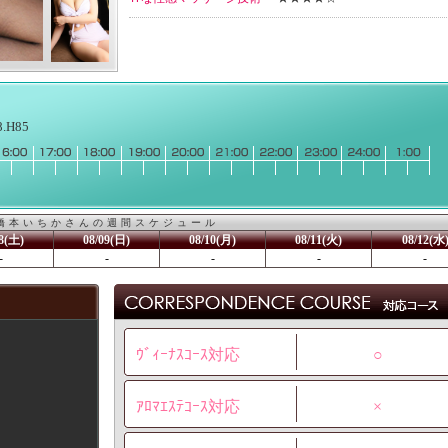
ｳﾞｨｰﾅｽｺｰｽ対応
○
ｱﾛﾏｴｽﾃｺｰｽ対応
×