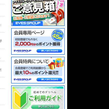
：
子
。
と