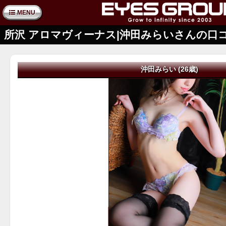
MENU
所沢 アロマヴィーナス|沖田みらいさんの口
沖田みらい (26歳)