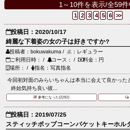
1～10件を表示/全59
1
2
3
4
5
6
>>
投稿日：2020/10/17
綺麗な下着姿の女の子は好きですか?
投稿者：bokuwakuma /
：レギュラー
ご利用日時： /
コース： /
料金：円
場所： /
指名：写真指名
今回初対面のみらいちゃんは本当に会えて良かった
終始気持ち良い彼...
参考になった(2292)
投稿日：2019/07/25
スティッチポップコーンバケットキーホル