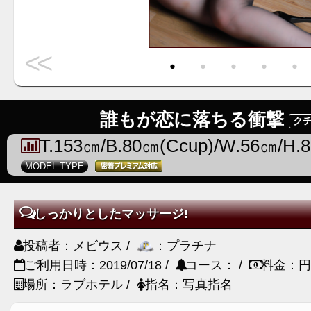
<<
・
・
・
・
・
誰もが恋に落ちる衝撃
クチ
T.153㎝/B.80㎝(Ccup)/W.56㎝/H.
MODEL TYPE
しっかりとしたマッサージ!
投稿者：メビウス /
：プラチナ
ご利用日時：2019/07/18 /
コース： /
料金：円
場所：ラブホテル /
指名：写真指名