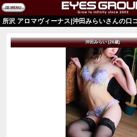
MENU
所沢 アロマヴィーナス|沖田みらいさんの口
沖田みらい (26歳)