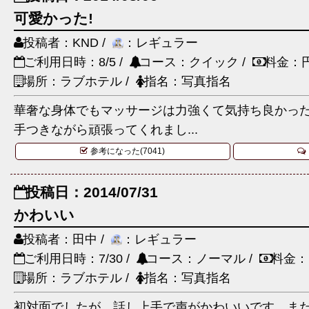
可愛かった!
投稿者：KND /
：レギュラー
ご利用日時：8/5 /
コース：クイック /
料金：
場所：ラブホテル /
指名：写真指名
華奢な身体でもマッサージは力強くて気持ち良かった
手つきながら頑張ってくれまし...
参考になった(7041)
投稿日：2014/07/31
かわいい
投稿者：田中 /
：レギュラー
ご利用日時：7/30 /
コース：ノーマル /
料金：
場所：ラブホテル /
指名：写真指名
初対面でしたが、話し上手で声がかわいいです。ま