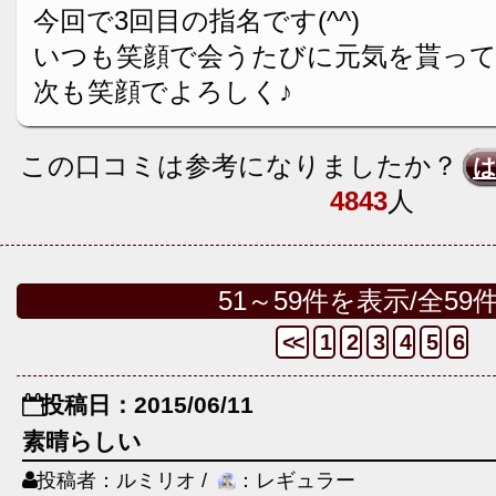
今回で3回目の指名です(^^)
いつも笑顔で会うたびに元気を貰っ
次も笑顔でよろしく♪
この口コミは参考になりましたか？
4843
人
51～59件を表示/全59
<<
1
2
3
4
5
6
投稿日：2015/06/11
素晴らしい
投稿者：ルミリオ /
：レギュラー