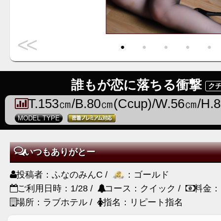
<<
・
・
・
・
・
誰もが恋に落ちる衝撃
クチ
T.153㎝/B.80㎝(Ccup)/W.56㎝/H.
MODEL TYPE
いつもありがとー
投稿者：ふなのみんC /
：ゴールド
ご利用日時：1/28 /
コース：クイック /
料金：
場所：ラブホテル /
指名：リピート指名