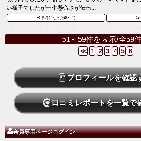
い様子でしたが一生懸命さが伝わ...
参考になった(8861)
51～59件を表示/全59
<<
1
2
3
4
5
6
プロフィールを確認
口コミレポートを一覧で
会員専用ページログイン