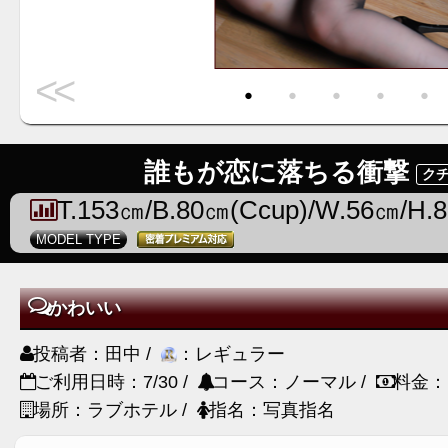
<<
・
・
・
・
・
誰もが恋に落ちる衝撃
クチ
T.153㎝/B.80㎝(Ccup)/W.56㎝/H.
MODEL TYPE
かわいい
投稿者：田中 /
：レギュラー
ご利用日時：7/30 /
コース：ノーマル /
料金：
場所：ラブホテル /
指名：写真指名