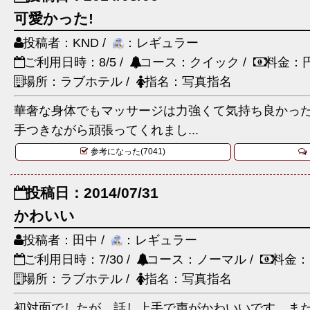
可愛かった!
投稿者：KND /
：レギュラー
ご利用日時：8/5 /
コース：クイック /
料金：
場所：ラブホテル /
指名：写真指名
華奢な身体でもマッサージは力強くて気持ち良かった
手つきながら頑張ってくれまし...
参考になった(7041)
投稿日：2014/07/31
かわいい
投稿者：田中 /
：レギュラー
ご利用日時：7/30 /
コース：ノーマル /
料金：
場所：ラブホテル /
指名：写真指名
初対面でしたが、話し上手で声がかわいいです。ま