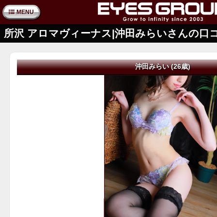
MENU
所沢 アロマヴィーナス|沖田みらいさんの口
沖田みらい (26歳)