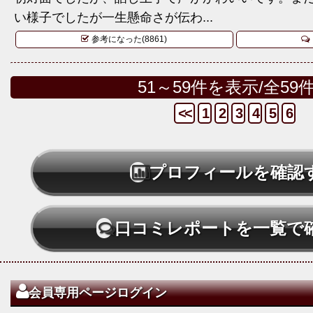
い様子でしたが一生懸命さが伝わ...
参考になった(8861)
51～59件を表示/全59
<<
1
2
3
4
5
6
プロフィールを確認
口コミレポートを一覧で
会員専用ページログイン