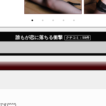
・
・
・
・
・
誰もが恋に落ちる衝撃
クチコミ：59件
*^^*)