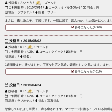
投稿者：さいとう /
：ゴールド
ご利用日時：2015/05/14 /
コース：ミドル(100分) /
料金：円
場所：ラブホテル /
指名：フリー
まさに「癒し系女子」て感じです。一緒に居て「ほんわか」した気分になりました
参考になった(4669)
投稿日：2015/05/02
投稿者：KT /
：ゴールド
ご利用日時：4/29 /
コース：クイック /
料金：円
場所： /
指名：
1週間後また、呼びました。丁寧な対応と気遣い素晴らしいと思います。また
参考になった(4616)
投稿日：2015/04/24
投稿者：KT /
：ゴールド
ご利用日時：4/20 /
コース：クイック /
料金：円
場所：ラブホテル /
指名：写真指名
想像していたより可愛く、声も癒されます。マッサージ技術もこっている箇所を丁