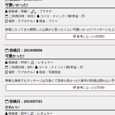
可愛いかった!
投稿者：斉藤 /
：プラチナ
ご利用日時：9/20 /
コース：クイック /
料金：円
場所：ラブホテル /
指名：フリー
部屋に入ってきた瞬間こんな娘がと思ったくらい可愛いかった! マッサージも上
参考になった(5385)
投稿日：2014/08/06
可愛かった!
投稿者：KND /
：レギュラー
ご利用日時：8/5 /
コース：クイック /
料金：円
場所：ラブホテル /
指名：写真指名
華奢な身体でもマッサージは力強くて気持ち良かった! 後半の性感は慣れない手つ
参考になった(7039)
投稿日：2014/07/31
かわいい
投稿者：田中 /
：レギュラー