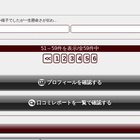
子でしたが一生懸命さが伝わ...
51～59件を表示/全59件中
<<
1
2
3
4
5
6
プロフィールを確認する
口コミレポートを一覧で確認する