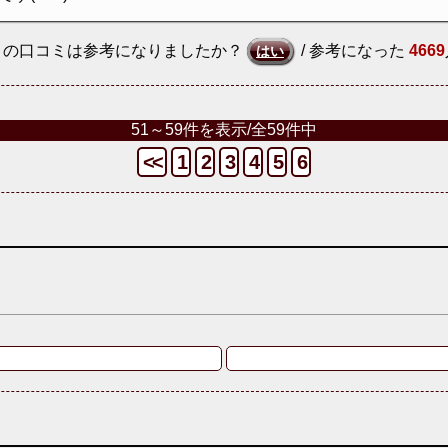
この口コミは参考になりましたか？
/ 参考になった
4669
はい
51～59件を表示/全59件中
<<
1
2
3
4
5
6
。