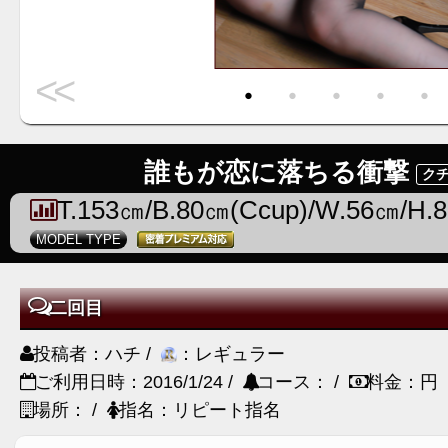
<<
・
・
・
・
・
誰もが恋に落ちる衝撃
クチ
T.153㎝/B.80㎝(Ccup)/W.56㎝/H.
MODEL TYPE
二回目
投稿者：ハチ /
：レギュラー
ご利用日時：2016/1/24 /
コース： /
料金：円
場所： /
指名：リピート指名