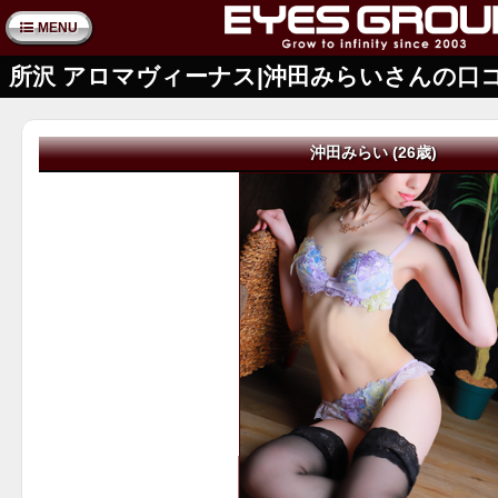
MENU
所沢 アロマヴィーナス|沖田みらいさんの口
沖田みらい (26歳)