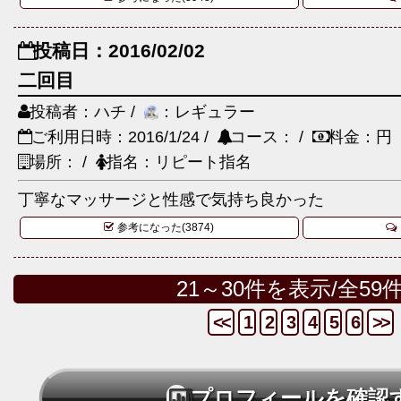
投稿日：2016/02/02
二回目
投稿者：ハチ /
：レギュラー
ご利用日時：2016/1/24 /
コース： /
料金：円
場所： /
指名：リピート指名
丁寧なマッサージと性感で気持ち良かった
参考になった(3874)
21～30件を表示/全59
<<
1
2
3
4
5
6
>>
プロフィールを確認