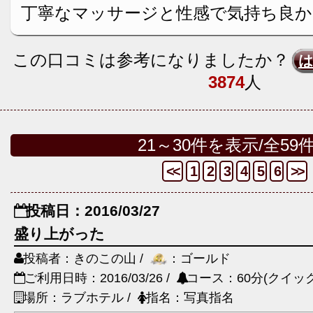
丁寧なマッサージと性感で気持ち良か
この口コミは参考になりましたか？
3874
人
21～30件を表示/全59
<<
1
2
3
4
5
6
>>
投稿日：2016/03/27
盛り上がった
投稿者：きのこの山 /
：ゴールド
ご利用日時：2016/03/26 /
コース：60分(クイック
場所：ラブホテル /
指名：写真指名