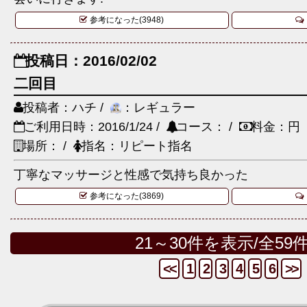
参考になった(3948)
投稿日：2016/02/02
二回目
投稿者：ハチ /
：レギュラー
ご利用日時：2016/1/24 /
コース： /
料金：円
場所： /
指名：リピート指名
丁寧なマッサージと性感で気持ち良かった
参考になった(3869)
21～30件を表示/全59
<<
1
2
3
4
5
6
>>