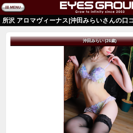
MENU
所沢 アロマヴィーナス|沖田みらいさんの口
沖田みらい (26歳)