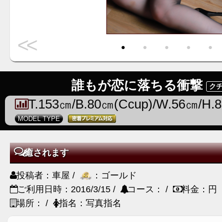
<<
・
・
・
・
・
誰もが恋に落ちる衝撃
クチ
T.153㎝/B.80㎝(Ccup)/W.56㎝/H.
MODEL TYPE
癒されます
投稿者：車屋 /
：ゴールド
ご利用日時：2016/3/15 /
コース： /
料金：円
場所： /
指名：写真指名