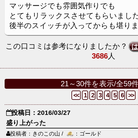
マッサージでも雰囲気作りでも
とてもリラックスさせてもらいまし
後半のスイッチが入ってからも堪り
この口コミは参考になりましたか？
3686
人
21～30件を表示/全59
<<
1
2
3
4
5
6
>>
投稿日：2016/03/27
盛り上がった
投稿者：きのこの山 /
：ゴールド