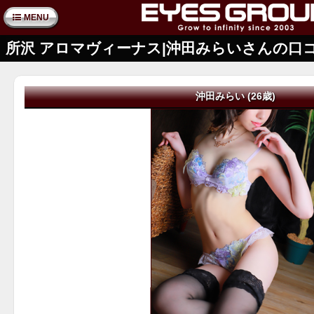
MENU
所沢 アロマヴィーナス|沖田みらいさんの口
沖田みらい (26歳)