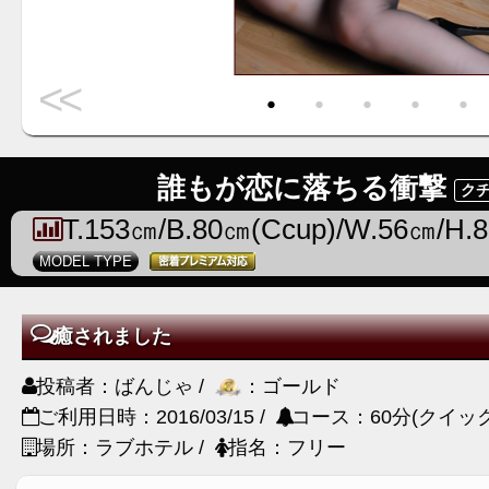
<<
・
・
・
・
・
誰もが恋に落ちる衝撃
クチ
T.153㎝/B.80㎝(Ccup)/W.56㎝/H.
MODEL TYPE
癒されました
投稿者：ばんじゃ /
：ゴールド
ご利用日時：2016/03/15 /
コース：60分(クイック
場所：ラブホテル /
指名：フリー