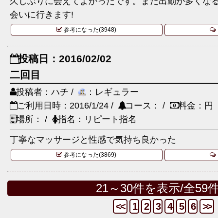
久しぶりに会えてよかったです。また出勤が多くな
会いに行きます!
参考になった(3948)
投稿日：2016/02/02
二回目
投稿者：ハチ /
：レギュラー
ご利用日時：2016/1/24 /
コース： /
料金：円
場所： /
指名：リピート指名
丁寧なマッサージと性感で気持ち良かった
参考になった(3869)
21～30件を表示/全59
<<
1
2
3
4
5
6
>>