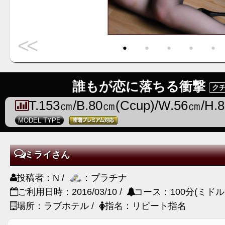
<<
・
・
・
・
・
誰もが恋に落ちる衝撃
クチ
T.153㎝/B.80㎝(Ccup)/W.56㎝/H.
MODEL TYPE
ミライさん
投稿者：N /
：プラチナ
ご利用日時：2016/03/10 /
コース：100分(ミドル
場所：ラブホテル /
指名：リピート指名