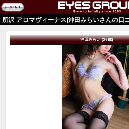
MENU
所沢 アロマヴィーナス|沖田みらいさんの口
沖田みらい (26歳)