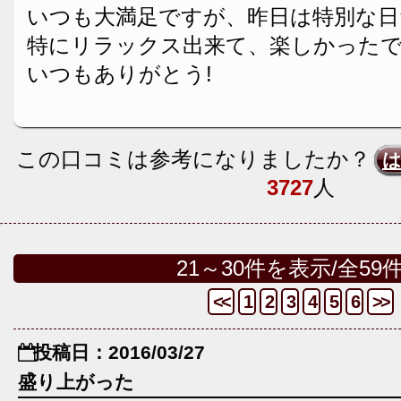
いつも大満足ですが、昨日は特別な
特にリラックス出来て、楽しかった
いつもありがとう!
この口コミは参考になりましたか？
3727
人
21～30件を表示/全59
<<
1
2
3
4
5
6
>>
投稿日：2016/03/27
盛り上がった