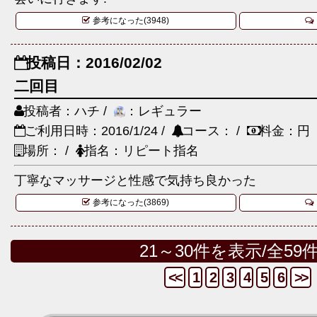
参考になった(3948)
投稿日：2016/02/02
二回目
投稿者：ハチ /
：レギュラー
ご利用日時：2016/1/24 /
コース： /
料金：円
場所： /
指名：リピート指名
丁寧なマッサージと性感で気持ち良かった
参考になった(3869)
21～30件を表示/全59
<<
1
2
3
4
5
6
>>