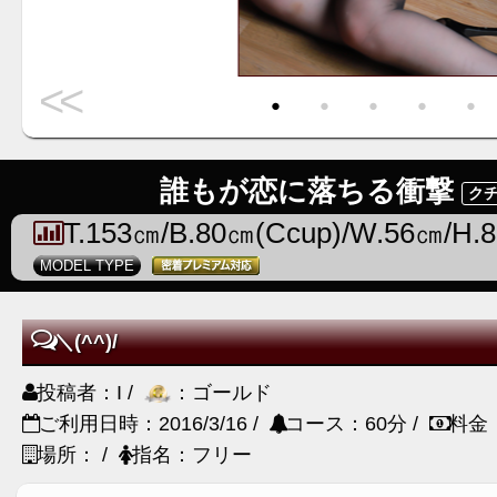
<<
・
・
・
・
・
誰もが恋に落ちる衝撃
クチ
T.153㎝/B.80㎝(Ccup)/W.56㎝/H.
MODEL TYPE
＼(^^)/
投稿者：I /
：ゴールド
ご利用日時：2016/3/16 /
コース：60分 /
料金
場所： /
指名：フリー