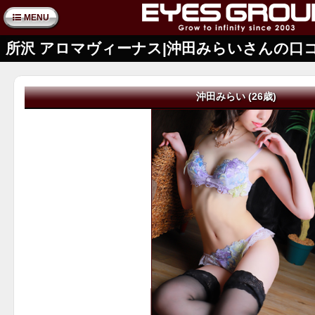
MENU
所沢 アロマヴィーナス|沖田みらいさんの口
沖田みらい (26歳)